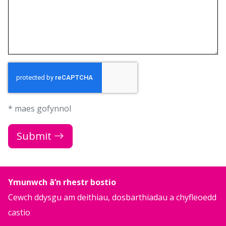
* maes gofynnol
Submit
Ymunwch â’n rhestr bostio
Cewch ddysgu am deithiau, dosbarthiadau a chyfleoedd
castio