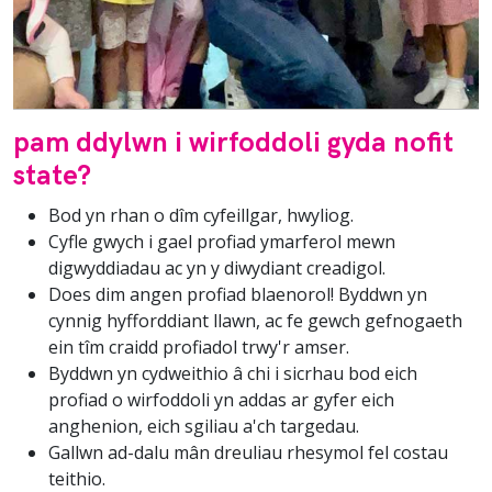
pam ddylwn i wirfoddoli gyda nofit
state?
Bod yn rhan o dîm cyfeillgar, hwyliog.
Cyfle gwych i gael profiad ymarferol mewn
digwyddiadau ac yn y diwydiant creadigol.
Does dim angen profiad blaenorol! Byddwn yn
cynnig hyfforddiant llawn, ac fe gewch gefnogaeth
ein tîm craidd profiadol trwy'r amser.
Byddwn yn cydweithio â chi i sicrhau bod eich
profiad o wirfoddoli yn addas ar gyfer eich
anghenion, eich sgiliau a'ch targedau.
Gallwn ad-dalu mân dreuliau rhesymol fel costau
teithio.