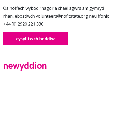
Os hoffech wybod rhagor a chael sgwrs am gymryd
rhan, ebostiwch
volunteers@nofitstate.org
neu ffonio
+44 (0) 2920 221 330
cysylltwch heddiw
newyddion