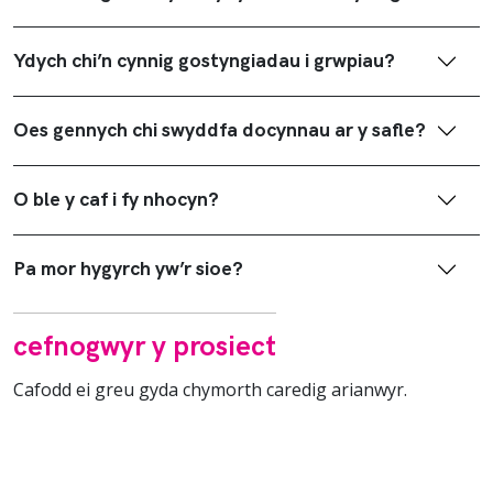
Ydych chi’n cynnig gostyngiadau i grwpiau?
Oes gennych chi swyddfa docynnau ar y safle?
O ble y caf i fy nhocyn?
Pa mor hygyrch yw’r sioe?
cefnogwyr y prosiect
Cafodd ei greu gyda chymorth caredig arianwyr.