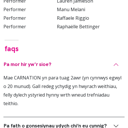
Performer Lauren Jamieson
Performer Manu Melani
Performer Raffaele Riggio
Performer Raphaëlle Bettinger
faqs
Pa mor hir yw'r sioe?
Mae CARNATION yn para tuag 2awr (yn cynnwys egwyl
o 20 munud). Gall redeg ychydig yn hwyrach weithiau,
felly dylech ystyried hynny wrth wneud trefniadau
teithio.
Pa fath o gonsesiynau ydych chi’n eu cynnig?