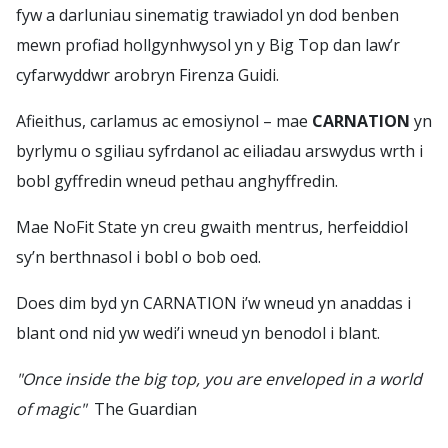
fyw a darluniau sinematig trawiadol yn dod benben
mewn profiad hollgynhwysol yn y Big Top dan law’r
cyfarwyddwr arobryn Firenza Guidi.
Afieithus, carlamus ac emosiynol – mae
CARNATION
yn
byrlymu o sgiliau syfrdanol ac eiliadau arswydus wrth i
bobl gyffredin wneud pethau anghyffredin.
Mae NoFit State yn creu gwaith mentrus, herfeiddiol
sy’n berthnasol i bobl o bob oed.
Does dim byd yn CARNATION i’w wneud yn anaddas i
blant ond nid yw wedi’i wneud yn benodol i blant.
"Once inside the big top, you are enveloped in a world
of magic"
The Guardian