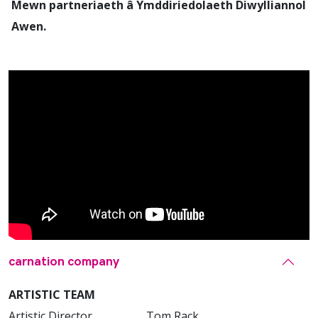
Mewn partneriaeth â Ymddiriedolaeth Diwylliannol
Awen.
carnation company
ARTISTIC TEAM
Artistic Director Tom Rack