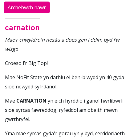
Archebwch nawr
carnation
Mae’r chwyldro'n nesáu a does gen i ddim byd i’w
wisgo
Croeso i’r Big Top!
Mae NoFit State yn dathlu ei ben-blwydd yn 40 gyda
sioe newydd syfrdanol.
Mae
CARNATION
yn eich hyrddio i ganol hwrlibwrli
sioe syrcas fawreddog, ryfeddol am obaith mewn
gwrthryfel.
Yma mae syrcas gyda'r gorau yn y byd, cerddoriaeth