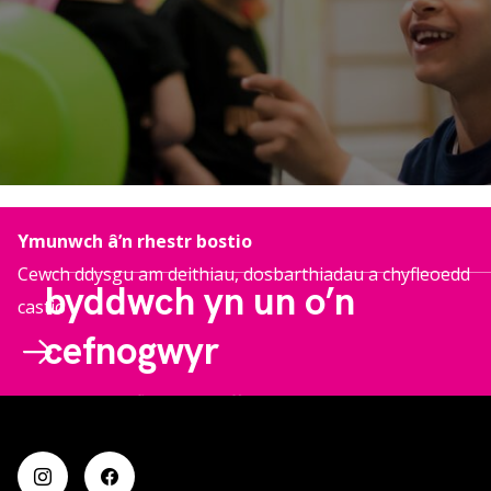
Ymunwch â’n rhestr bostio
Cewch ddysgu am deithiau, dosbarthiadau a chyfleoedd
byddwch yn un o’n
castio
cefnogwyr
Dyma'ch cyfle i redeg i ffwrdd gyda'r syrcas! Trwy fod y
gefnogwr rheolaidd, gallwch newid bywydau trwy ein
prosiectau ymgysylltu effeithiol a'n cynyrchiadau syrca