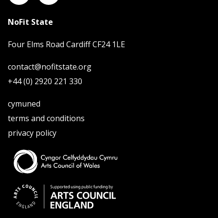
gyfoes syfrdanol
NoFit State
rhagor o wybodaeth
Four Elms Road Cardiff CF24 1LE
contact@nofitstate.org
+44 (0) 2920 221 330
cymuned
terms and conditions
privacy policy