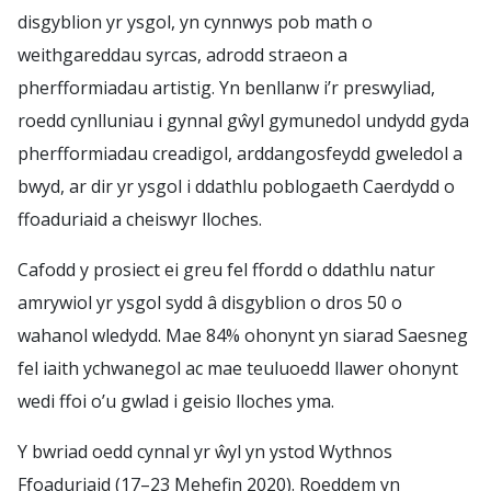
disgyblion yr ysgol, yn cynnwys pob math o
weithgareddau syrcas, adrodd straeon a
pherfformiadau artistig. Yn benllanw i’r preswyliad,
roedd cynlluniau i gynnal gŵyl gymunedol undydd gyda
pherfformiadau creadigol, arddangosfeydd gweledol a
bwyd, ar dir yr ysgol i ddathlu poblogaeth Caerdydd o
ffoaduriaid a cheiswyr lloches.
Cafodd y prosiect ei greu fel ffordd o ddathlu natur
amrywiol yr ysgol sydd â disgyblion o dros 50 o
wahanol wledydd. Mae 84% ohonynt yn siarad Saesneg
fel iaith ychwanegol ac mae teuluoedd llawer ohonynt
wedi ffoi o’u gwlad i geisio lloches yma.
Y bwriad oedd cynnal yr ŵyl yn ystod Wythnos
Ffoaduriaid (17–23 Mehefin 2020). Roeddem yn