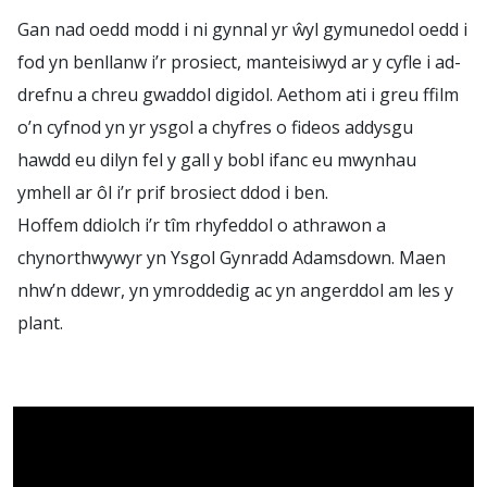
Gan nad oedd modd i ni gynnal yr ŵyl gymunedol oedd i
fod yn benllanw i’r prosiect, manteisiwyd ar y cyfle i ad-
drefnu a chreu gwaddol digidol. Aethom ati i greu ffilm
o’n cyfnod yn yr ysgol a chyfres o fideos addysgu
hawdd eu dilyn fel y gall y bobl ifanc eu mwynhau
ymhell ar ôl i’r prif brosiect ddod i ben.
Hoffem ddiolch i’r tîm rhyfeddol o athrawon a
chynorthwywyr yn Ysgol Gynradd Adamsdown. Maen
nhw’n ddewr, yn ymroddedig ac yn angerddol am les y
plant.