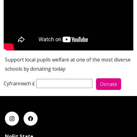
Support local pupils welfare at one of the most diverse
schools by donating today:
Faint hoffech chi ei roi i ?
Cyfrannwch £
Donate
NoFit State