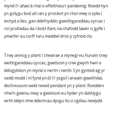
mynd i’r afael â rhai o effeithiau’r pandemig. Roedd hyn
yn golygu bod ail ran y prosiect yn rhoi mwy o sylw i
iechyd a lles, gan ddefnyddio gweithgareddau syrcas i
roi profiadau da i bobl ifanc na chafodd lawer o gyfle i
ymarfer eu corff na’u meddwl dros y cyfnod clo.
Trwy annog y plant i chwarae a mynegi eu hunain trwy
weithgareddau syrcas, gwelsom y criw gwych hwn o
ddisgyblion yn mynd o nerth i nerth. Cyn gynted ag yr
oedd modd i ni fynd yn ôl i’r ysgol i arwain gweithdai,
dechreusom weld newid pendant yn y plant. Roedden
nhw’n gwenu mwy a gwelsom eu hyder yn datblygu
wrth iddyn nhw ddechrau dysgu llu o sgiliau newydd.