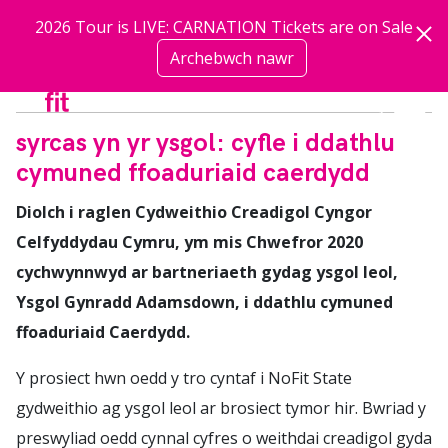
Neidio i'r prif gynnwys
2026 Tour is LIVE: CARNATION Tickets are on Sale
Archebwch nawr
mwy
syrcas yn yr ysgol: cyfle i ddathlu
cymuned ffoaduriaid caerdydd
Diolch i raglen Cydweithio Creadigol Cyngor
Celfyddydau Cymru, ym mis Chwefror 2020
cychwynnwyd ar bartneriaeth gydag ysgol leol,
Ysgol Gynradd Adamsdown, i ddathlu cymuned
ffoaduriaid Caerdydd.
Y prosiect hwn oedd y tro cyntaf i NoFit State
gydweithio ag ysgol leol ar brosiect tymor hir. Bwriad y
preswyliad oedd cynnal cyfres o weithdai creadigol gyda