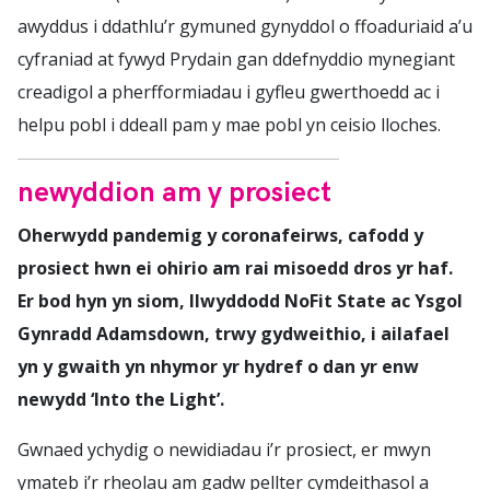
awyddus i ddathlu’r gymuned gynyddol o ffoaduriaid a’u
cyfraniad at fywyd Prydain gan ddefnyddio mynegiant
creadigol a pherfformiadau i gyfleu gwerthoedd ac i
helpu pobl i ddeall pam y mae pobl yn ceisio lloches.
newyddion am y prosiect
Oherwydd pandemig y coronafeirws, cafodd y
prosiect hwn ei ohirio am rai misoedd dros yr haf.
Er bod hyn yn siom, llwyddodd NoFit State ac Ysgol
Gynradd Adamsdown, trwy gydweithio, i ailafael
yn y gwaith yn nhymor yr hydref o dan yr enw
newydd ‘Into the Light’.
Gwnaed ychydig o newidiadau i’r prosiect, er mwyn
ymateb i’r rheolau am gadw pellter cymdeithasol a