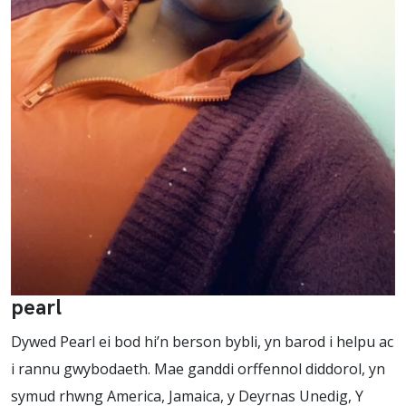
pearl
Dywed Pearl ei bod hi’n berson bybli, yn barod i helpu ac
i rannu gwybodaeth. Mae ganddi orffennol diddorol, yn
symud rhwng America, Jamaica, y Deyrnas Unedig, Y