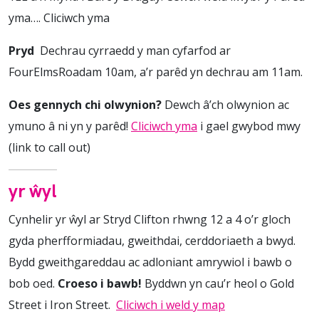
yma…. Cliciwch yma
Pryd
Dechrau cyrraedd y man cyfarfod ar
FourElmsRoadam 10am, a’r parêd yn dechrau am 11am.
Oes gennych chi olwynion?
Dewch â’ch olwynion ac
ymuno â ni yn y parêd!
Cliciwch yma
i gael gwybod mwy
(link to call out)
yr ŵyl
Cynhelir yr ŵyl ar Stryd Clifton rhwng 12 a 4 o’r gloch
gyda pherfformiadau, gweithdai, cerddoriaeth a bwyd.
Bydd gweithgareddau ac adloniant amrywiol i bawb o
bob oed.
Croeso i bawb!
Byddwn yn cau’r heol o Gold
Street i Iron Street.
Cliciwch i weld y map