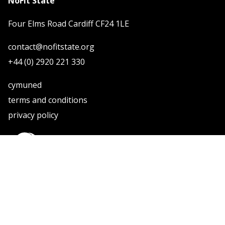
NoFit State
Four Elms Road Cardiff CF24 1LE
contact@nofitstate.org
+44 (0) 2920 221 330
cymuned
terms and conditions
privacy policy
Rhif Elusen. 1102850