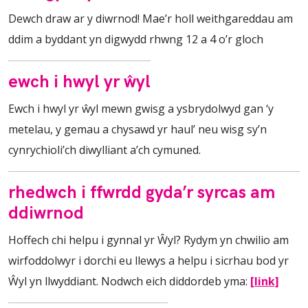
Dewch draw ar y diwrnod! Mae’r holl weithgareddau am
ddim a byddant yn digwydd rhwng 12 a 4 o’r gloch
ewch i hwyl yr ŵyl
Ewch i hwyl yr ŵyl mewn gwisg a ysbrydolwyd gan ‘y
metelau, y gemau a chysawd yr haul’ neu wisg sy’n
cynrychioli’ch diwylliant a’ch cymuned.
rhedwch i ffwrdd gyda’r syrcas am
ddiwrnod
Hoffech chi helpu i gynnal yr Ŵyl? Rydym yn chwilio am
wirfoddolwyr i dorchi eu llewys a helpu i sicrhau bod yr
Ŵyl yn llwyddiant. Nodwch eich diddordeb yma:
[link]