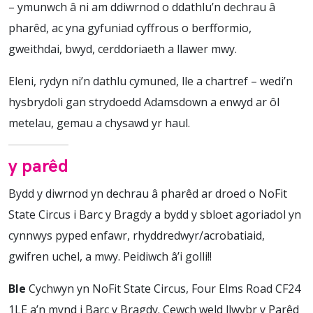
– ymunwch â ni am ddiwrnod o ddathlu’n dechrau â
pharêd, ac yna gyfuniad cyffrous o berfformio,
gweithdai, bwyd, cerddoriaeth a llawer mwy.
Eleni, rydyn ni’n dathlu cymuned, lle a chartref – wedi’n
hysbrydoli gan strydoedd Adamsdown a enwyd ar ôl
metelau, gemau a chysawd yr haul.
y parêd
Bydd y diwrnod yn dechrau â pharêd ar droed o NoFit
State Circus i Barc y Bragdy a bydd y sbloet agoriadol yn
cynnwys pyped enfawr, rhyddredwyr/acrobatiaid,
gwifren uchel, a mwy. Peidiwch â’i golli!!
Ble
Cychwyn yn NoFit State Circus, Four Elms Road CF24
1LE a’n mynd i Barc y Bragdy. Cewch weld llwybr y Parêd