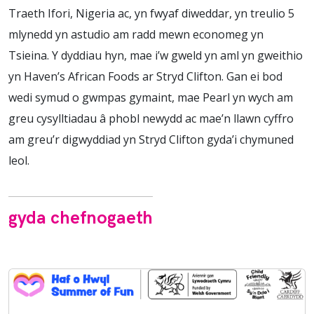
Traeth Ifori, Nigeria ac, yn fwyaf diweddar, yn treulio 5
mlynedd yn astudio am radd mewn economeg yn
Tsieina. Y dyddiau hyn, mae i’w gweld yn aml yn gweithio
yn Haven’s African Foods ar Stryd Clifton. Gan ei bod
wedi symud o gwmpas gymaint, mae Pearl yn wych am
greu cysylltiadau â phobl newydd ac mae’n llawn cyffro
am greu’r digwyddiad yn Stryd Clifton gyda’i chymuned
leol.
gyda chefnogaeth