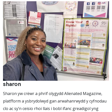
sharon
Sharon yw crëwr a phrif olygydd Alienated Magazine,
platfform a ysbrydolwyd gan arwahanrwydd y cyfnodau
clo ac sy’n ceisio rhoi llais i bobl ifanc greadigol yng