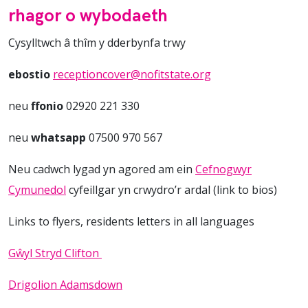
rhagor o wybodaeth
Cysylltwch â thîm y dderbynfa trwy
ebostio
receptioncover@nofitstate.org
neu
ffonio
02920 221 330
neu
whatsapp
07500 970 567
Neu cadwch lygad yn agored am ein
Cefnogwyr
Cymunedol
cyfeillgar yn crwydro’r ardal (link to bios)
Links to flyers, residents letters in all languages
Gŵyl Stryd Clifton
Drigolion Adamsdown