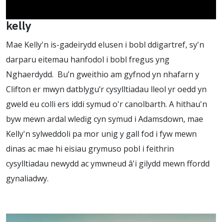
kelly
Mae Kelly'n is-gadeirydd elusen i bobl ddigartref, sy'n
darparu eitemau hanfodol i bobl fregus yng
Nghaerdydd. Bu’n gweithio am gyfnod yn nhafarn y
Clifton er mwyn datblygu’r cysylltiadau lleol yr oedd yn
gweld eu colli ers iddi symud o'r canolbarth. A hithau'n
byw mewn ardal wledig cyn symud i Adamsdown, mae
Kelly'n sylweddoli pa mor unig y gall fod i fyw mewn
dinas ac mae hi eisiau grymuso pobl i feithrin
cysylltiadau newydd ac ymwneud â'i gilydd mewn ffordd
gynaliadwy.