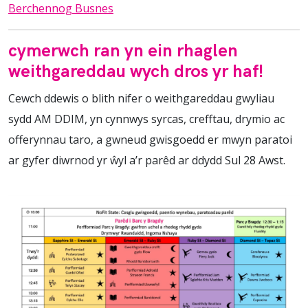
Berchennog Busnes
cymerwch ran yn ein rhaglen
weithgareddau wych dros yr haf!
Cewch ddewis o blith nifer o weithgareddau gwyliau
sydd AM DDIM, yn cynnwys syrcas, crefftau, drymio ac
offerynnau taro, a gwneud gwisgoedd er mwyn paratoi
ar gyfer diwrnod yr ŵyl a’r parêd ar ddydd Sul 28 Awst.