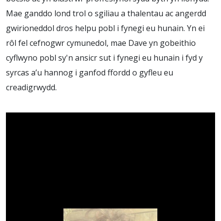
Mae ganddo lond trol o sgiliau a thalentau ac angerdd
gwirioneddol dros helpu pobl i fynegi eu hunain. Yn ei
rôl fel cefnogwr cymunedol, mae Dave yn gobeithio
cyflwyno pobl sy'n ansicr sut i fynegi eu hunain i fyd y
syrcas a’u hannog i ganfod ffordd o gyfleu eu
creadigrwydd.