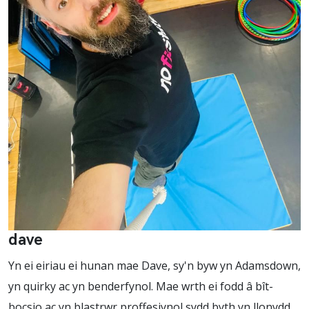
dave
Yn ei eiriau ei hunan mae Dave, sy'n byw yn Adamsdown,
yn quirky ac yn benderfynol. Mae wrth ei fodd â bît-
bocsio ac yn blastrwr proffesiynol sydd byth yn llonydd.