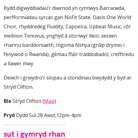
Bydd digwyddiadau’r diwrnod yn cynnwys Barracwda,
perfformiadau syrcas gan NoFit State, Oasis One World
Choir, rhyddredeg Fluidity, Capoeira, Upbeat Music, côr
meibion Tenovus, ynghyd â storïwyr lleol, sesiwn
rhannu barddoniaeth, Ingoma Nshya (grŵp drymio i
fenywod o Rwanda), gêmau ffair traddodiadol, crefftredu
a llawer mwy.
Dewch i grwydro’r siopau a stondinau bwydydd y byd ar
Stryd Clifton.
Ble
Stryd Clifton (
Map
)
Pryd
Dydd Sul 28 Awst,12pm-4pm
sut i gymryd rhan