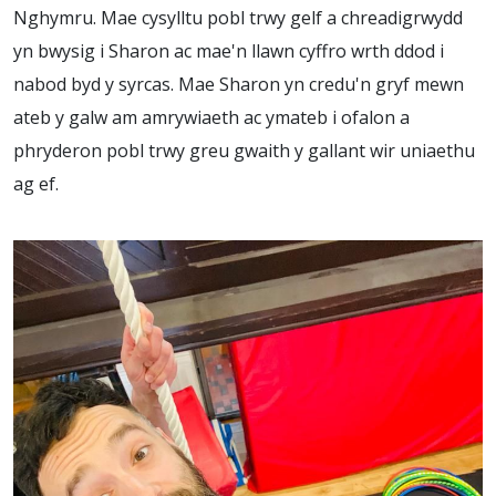
Nghymru. Mae cysylltu pobl trwy gelf a chreadigrwydd
yn bwysig i Sharon ac mae'n llawn cyffro wrth ddod i
nabod byd y syrcas. Mae Sharon yn credu'n gryf mewn
ateb y galw am amrywiaeth ac ymateb i ofalon a
phryderon pobl trwy greu gwaith y gallant wir uniaethu
ag ef.