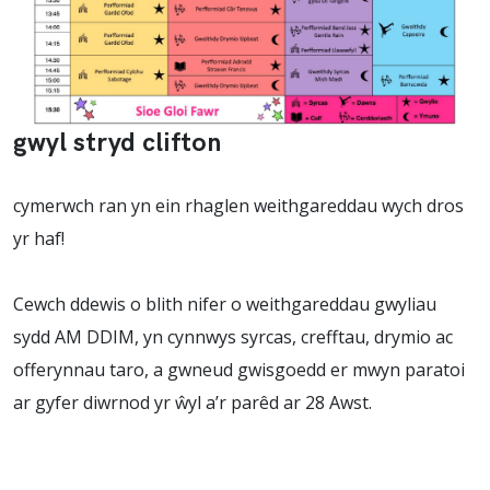
gwyl stryd clifton
cymerwch ran yn ein rhaglen weithgareddau wych dros
yr haf!
Cewch ddewis o blith nifer o weithgareddau gwyliau
sydd AM DDIM, yn cynnwys syrcas, crefftau, drymio ac
offerynnau taro, a gwneud gwisgoedd er mwyn paratoi
ar gyfer diwrnod yr ŵyl a’r parêd ar 28 Awst.