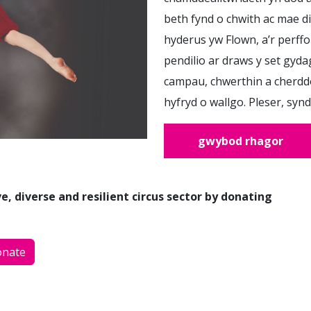
beth fynd o chwith ac mae d
hyderus yw Flown, a’r perffo
pendilio ar draws y set gyda
campau, chwerthin a cherddo
hyfryd o wallgo. Pleser, synd
gwybod rhagor
, diverse and resilient circus sector by donating
nate