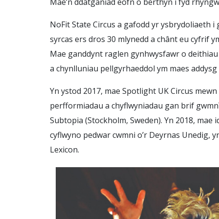
Mae’n ddatganiad eofn o berthyn i fyd rhyngwl
NoFit State Circus a gafodd yr ysbrydoliaeth 
syrcas ers dros 30 mlynedd a chânt eu cyfrif 
Mae ganddynt raglen gynhwysfawr o deithiau a
a chynlluniau pellgyrhaeddol ym maes addysg a
Yn ystod 2017, mae Spotlight UK Circus mewn 
perfformiadau a chyflwyniadau gan brif gwmnïa
Subtopia (Stockholm, Sweden). Yn 2018, mae i
cyflwyno pedwar cwmni o’r Deyrnas Unedig, yn
Lexicon.