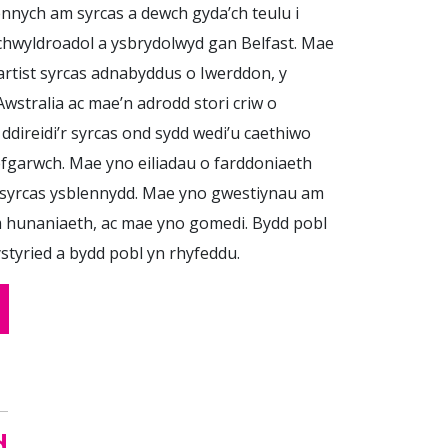
nnych am syrcas a dewch gyda’ch teulu i
chwyldroadol a ysbrydolwyd gan Belfast. Mae
rtist syrcas adnabyddus o Iwerddon, y
 Awstralia ac mae’n adrodd stori criw o
ddireidi’r syrcas ond sydd wedi’u caethiwo
garwch. Mae yno eiliadau o farddoniaeth
syrcas ysblennydd. Mae yno gwestiynau am
 hunaniaeth, ac mae yno gomedi. Bydd pobl
styried a bydd pobl yn rhyfeddu.
d