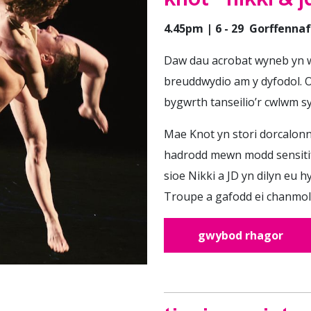
4.45pm | 6 - 29 Gorffennaf
Daw dau acrobat wyneb yn 
breuddwydio am y dyfodol. 
bygwrth tanseilio’r cwlwm s
Mae Knot yn stori dorcalonnu
hadrodd mewn modd sensitif
sioe Nikki a JD yn dilyn eu
Troupe a gafodd ei chanmol 
gwybod rhagor