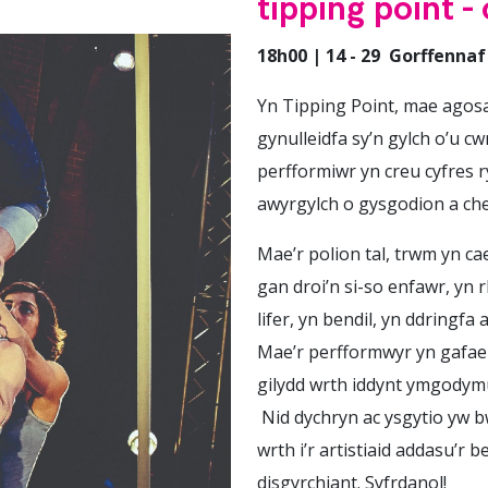
tipping point 
18h00 | 14 - 29 Gorffennaf
Yn Tipping Point, mae agosa
gynulleidfa sy’n gylch o’u
perfformiwr yn creu cyfre
awyrgylch o gysgodion a ch
Mae’r polion tal, trwm yn cae
gan droi’n si-so enfawr, yn r
lifer, yn bendil, yn ddringfa 
Mae’r perfformwyr yn gafael
gilydd wrth iddynt ymgodymu
Nid dychryn ac ysgytio yw b
wrth i’r artistiaid addasu’r 
disgyrchiant. Syfrdanol!