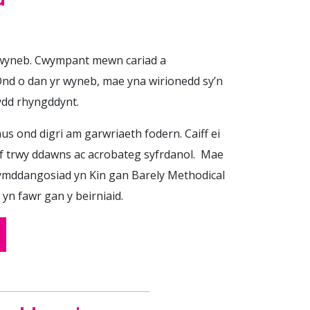
wyneb. Cwympant mewn cariad a
Ond o dan yr wyneb, mae yna wirionedd sy’n
ydd rhyngddynt.
s ond digri am garwriaeth fodern. Caiff ei
 trwy ddawns ac acrobateg syfrdanol. Mae
 hymddangosiad yn Kin gan Barely Methodical
yn fawr gan y beirniaid.