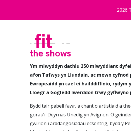
Neidio i'r prif gynnwys
2026 T
the shows
Ym mlwyddyn dathlu 250 mlwyddiant dyfeisi
afon Tafwys yn Llundain, ac mewn cyfnod 
Ewropeaidd yn cael ei hailddiffinio, rydym 
Lloegr a Gogledd Iwerddon trwy gyflwyno
Bydd tair pabell fawr, a chant o artistiaid a t
gorau’r Deyrnas Unedig yn Avignon. O geinder
gwirion i arddangosiadau ecsentrig, bydd y Pen