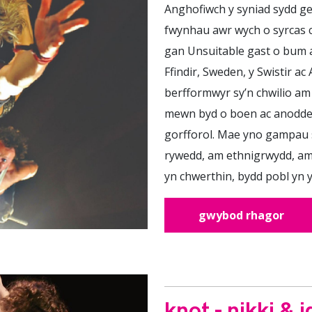
Anghofiwch y syniad sydd ge
fwynhau awr wych o syrcas 
gan Unsuitable gast o bum a
Ffindir, Sweden, y Swistir ac
berfformwyr sy’n chwilio am 
mewn byd o boen ac anoddef
gorfforol. Mae yno gampau 
rywedd, am ethnigrwydd, am
yn chwerthin, bydd pobl yn y
gwybod rhagor
knot - nikki & j