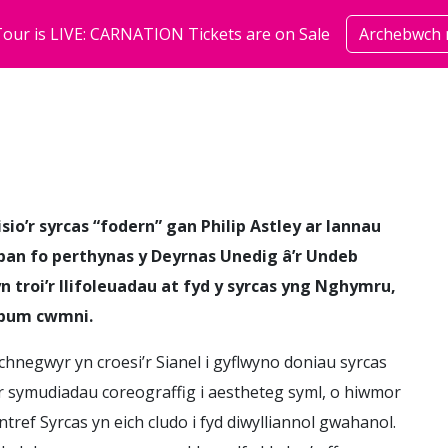
our is LIVE: CARNATION Tickets are on Sale
Archebwch 
sioeau
cymuned
amdan
o’r syrcas “fodern” gan Philip Astley ar lannau
pan fo perthynas y Deyrnas Unedig â’r Undeb
yn troi’r llifoleuadau at fyd y syrcas yng Nghymru,
 pum cwmni.
hechnegwyr yn croesi’r Sianel i gyflwyno doniau syrcas
 symudiadau coreograffig i aestheteg syml, o hiwmor
tref Syrcas yn eich cludo i fyd diwylliannol gwahanol.