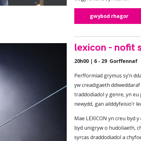
gwybod rhagor
lexicon - nofit 
20h00 | 6 - 29 Gorffennaf
Perfformiad grymus sy’n ddat
yw creadigaeth ddiweddaraf
traddodiadol y genre, yn eu
newydd, gan ailddyfeisio’r le
Mae LEXICON yn creu byd y d
byd unigryw o hudoliaeth, c
syrcas draddodiadol a chyf