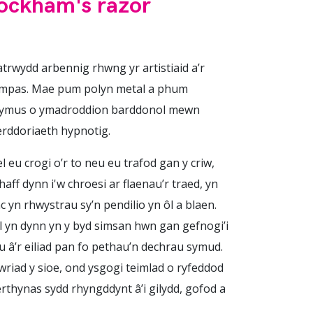
- ockham's razor
trwydd arbennig rhwng yr artistiaid a’r
 cwmpas. Mae pum polyn metal a phum
s rymus o ymadroddion barddonol mewn
erddoriaeth hypnotig.
l eu crogi o’r to neu eu trafod gan y criw,
haff dynn i'w chroesi ar flaenau’r traed, yn
ac yn rhwystrau sy’n pendilio yn ôl a blaen.
 yn dynn yn y byd simsan hwn gan gefnogi’i
 â’r eiliad pan fo pethau’n dechrau symud.
wriad y sioe, ond ysgogi teimlad o ryfeddod
berthynas sydd rhyngddynt â’i gilydd, gofod a