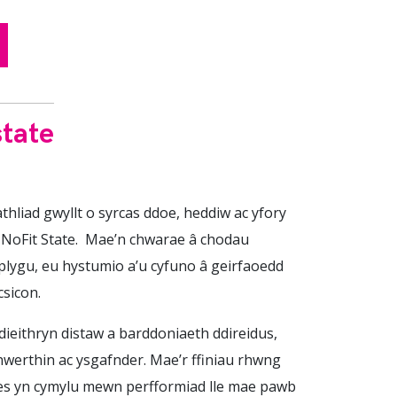
state
hliad gwyllt o syrcas ddoe, heddiw ac yfory
 NoFit State. Mae’n chwarae â chodau
 plygu, eu hystumio a’u cyfuno â geirfaoedd
csicon.
ieithryn distaw a barddoniaeth ddireidus,
hwerthin ac ysgafnder. Mae’r ffiniau rhwng
oes yn cymylu mewn perfformiad lle mae pawb