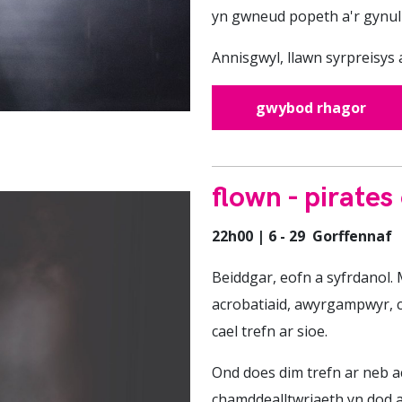
yn gwneud popeth a'r gynull
Annisgwyl, llawn syrpreisys a
gwybod rhagor
flown - pirates
22h00 | 6 - 29 Gorffennaf
Beiddgar, eofn a syfrdanol.
acrobatiaid, awyrgampwyr, c
cael trefn ar sioe.
Ond does dim trefn ar neb a
chamddealltwriaeth yn dod a