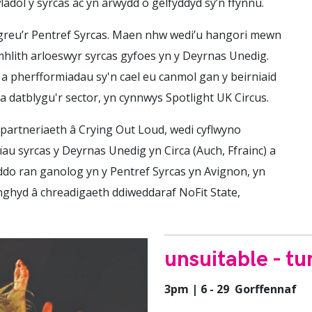
adol y syrcas ac yn arwydd o gelfyddyd sy’n ffynnu.
i greu’r Pentref Syrcas. Maen nhw wedi’u hangori mewn
ymhlith arloeswyr syrcas gyfoes yn y Deyrnas Unedig.
 pherfformiadau sy'n cael eu canmol gan y beirniaid
 datblygu'r sector, yn cynnwys Spotlight UK Circus.
partneriaeth â Crying Out Loud, wedi cyflwyno
u syrcas y Deyrnas Unedig yn Circa (Auch, Ffrainc) a
ddo ran ganolog yn y Pentref Syrcas yn Avignon, yn
ghyd â chreadigaeth ddiweddaraf NoFit State,
unsuitable - t
3pm | 6 - 29 Gorffennaf