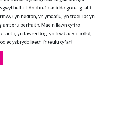
isgwyl helbul. Annhrefn ac iddo goreograffi
rmwyr yn hedfan, yn ymdaflu, yn troelli ac yn
g amseru perffaith. Mae'n llawn cyffro,
riaeth, yn fawreddog, yn frwd ac yn hollol,
od ac ysbrydoliaeth i’r teulu cyfan!