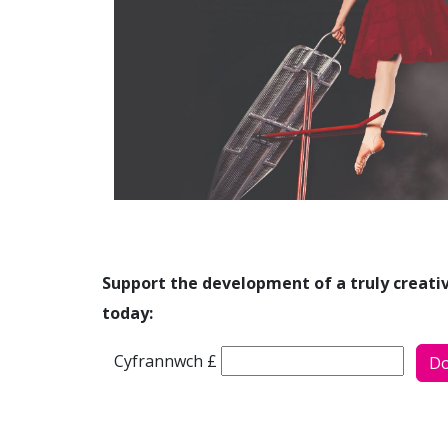
Support the development of a truly creative
today:
Faint hoffech chi ei roi i ?
Cyfrannwch £
Do