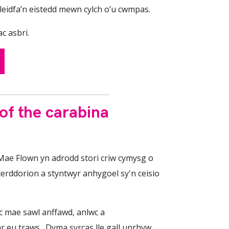
eidfa’n eistedd mewn cylch o’u cwmpas.
c asbri.
 of the carabina
 Mae Flown yn adrodd stori criw cymysg o
erddorion a styntwyr anhygoel sy'n ceisio
c mae sawl anffawd, anlwc a
r eu traws. Dyma syrcas lle gall unrhyw