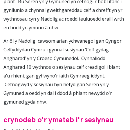
plant. Bu Seren yn y Gymuned yn cefnogi'r bobl ifanc i
gynllunio a chynnal gweithgareddau celf a chrefft yn yr
wythnosau cyn y Nadolig ac roedd teuluoedd eraill wrth
eu bodd yn ymuno â nhw.
Ar ôl y Nadolig, cawsom arian ychwanegol gan Gyngor
Celfyddydau Cymru i gynnal sesiynau ‘Celf gydag
Angharad’ yn y Croeso Cymunedol. Cynhaliodd
Angharad 10 wythnos o sesiynau celf creadigol i blant
a’u rhieni, gan gyflwyno’r iaith Gymraeg iddynt.
Cefnogwyd y sesiynau hyn hefyd gan Seren yn y
Gymuned a oedd yn dal i ddod â phlant newydd o'r
gymuned gyda nhw.
crynodeb o'r ymateb i'r sesiynau