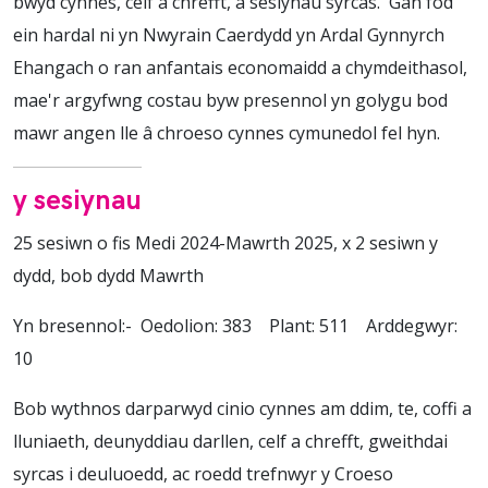
bwyd cynnes, celf a chrefft, a sesiynau syrcas. Gan fod
ein hardal ni yn Nwyrain Caerdydd yn Ardal Gynnyrch
Ehangach o ran anfantais economaidd a chymdeithasol,
mae'r argyfwng costau byw presennol yn golygu bod
mawr angen lle â chroeso cynnes cymunedol fel hyn.
y sesiynau
25 sesiwn o fis Medi 2024-Mawrth 2025, x 2 sesiwn y
dydd, bob dydd Mawrth
Yn bresennol:- Oedolion: 383 Plant: 511 Arddegwyr:
10
Bob wythnos darparwyd cinio cynnes am ddim, te, coffi a
lluniaeth, deunyddiau darllen, celf a chrefft, gweithdai
syrcas i deuluoedd, ac roedd trefnwyr y Croeso