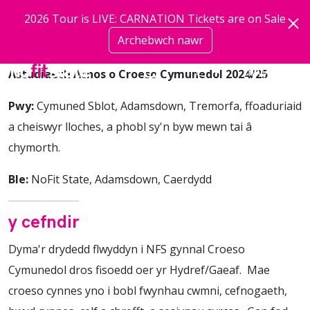
Neidio i'r prif gynnwys
2026 Tour is LIVE: CARNATION Tickets are on Sale
Archebwch nawr
mwy
Astudiaeth Achos o Croeso Cymunedol 2024/25
Pwy:
Cymuned Sblot, Adamsdown, Tremorfa, ffoaduriaid
a cheiswyr lloches, a phobl sy'n byw mewn tai â
chymorth.
Ble:
NoFit State, Adamsdown, Caerdydd
y cefndir
Dyma'r drydedd flwyddyn i NFS gynnal Croeso
Cymunedol dros fisoedd oer yr Hydref/Gaeaf. Mae
croeso cynnes yno i bobl fwynhau cwmni, cefnogaeth,