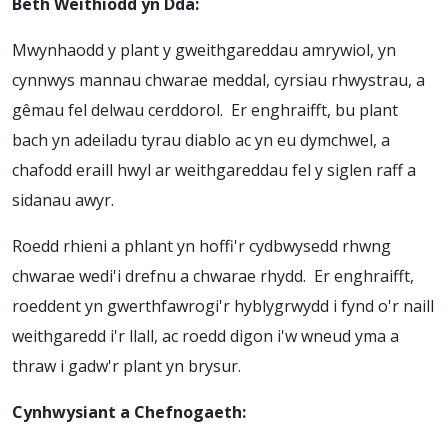
Beth Weithiodd yn Dda:
Mwynhaodd y plant y gweithgareddau amrywiol, yn
cynnwys mannau chwarae meddal, cyrsiau rhwystrau, a
gêmau fel delwau cerddorol. Er enghraifft, bu plant
bach yn adeiladu tyrau diablo ac yn eu dymchwel, a
chafodd eraill hwyl ar weithgareddau fel y siglen raff a
sidanau awyr.
Roedd rhieni a phlant yn hoffi'r cydbwysedd rhwng
chwarae wedi'i drefnu a chwarae rhydd. Er enghraifft,
roeddent yn gwerthfawrogi'r hyblygrwydd i fynd o'r naill
weithgaredd i'r llall, ac roedd digon i'w wneud yma a
thraw i gadw'r plant yn brysur.
Cyn
hwysiant a Chefnogaeth: