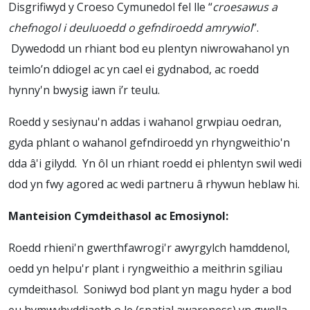
Disgrifiwyd y Croeso Cymunedol fel lle “
croesawus a
chefnogol i deuluoedd o gefndiroedd amrywiol
”.
Dywedodd un rhiant bod eu plentyn niwrowahanol yn
teimlo’n ddiogel ac yn cael ei gydnabod, ac roedd
hynny'n bwysig iawn i’r teulu.
Roedd y sesiynau'n addas i wahanol grwpiau oedran,
gyda phlant o wahanol gefndiroedd yn rhyngweithio'n
dda â'i gilydd. Yn ôl un rhiant roedd ei phlentyn swil wedi
dod yn fwy agored ac wedi partneru â rhywun heblaw hi.
Manteision Cymdeithasol ac Emosiynol:
Roedd rhieni'n gwerthfawrogi'r awyrgylch hamddenol,
oedd yn helpu'r plant i ryngweithio a meithrin sgiliau
cymdeithasol. Soniwyd bod plant yn magu hyder a bod