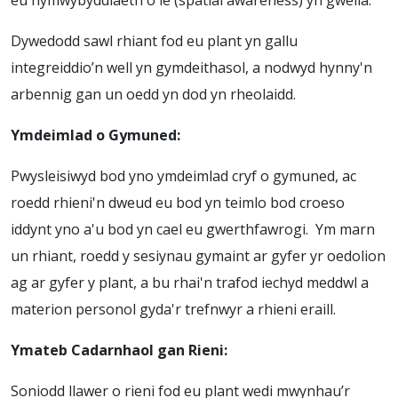
eu hymwybyddiaeth o le (spatial awareness) yn gwella.
Dywedodd sawl rhiant fod eu plant yn gallu
integreiddio’n well yn gymdeithasol, a nodwyd hynny'n
arbennig gan un oedd yn dod yn rheolaidd.
Ymdeimlad o Gymuned:
Pwysleisiwyd bod yno ymdeimlad cryf o gymuned, ac
roedd rhieni'n dweud eu bod yn teimlo bod croeso
iddynt yno a'u bod yn cael eu gwerthfawrogi. Ym marn
un rhiant, roedd y sesiynau gymaint ar gyfer yr oedolion
ag ar gyfer y plant, a bu rhai'n trafod iechyd meddwl a
materion personol gyda'r trefnwyr a rhieni eraill.
Ymateb Cadarnhaol gan Rieni:
Soniodd llawer o rieni fod eu plant wedi mwynhau’r