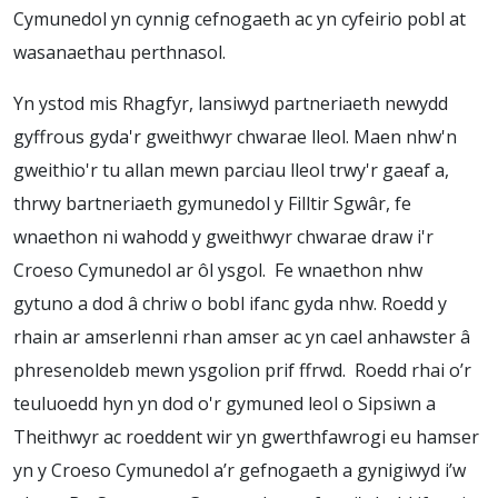
Cymunedol yn cynnig cefnogaeth ac yn cyfeirio pobl at
wasanaethau perthnasol.
Yn ystod mis Rhagfyr, lansiwyd partneriaeth newydd
gyffrous gyda'r gweithwyr chwarae lleol. Maen nhw'n
gweithio'r tu allan mewn parciau lleol trwy'r gaeaf a,
thrwy bartneriaeth gymunedol y Filltir Sgwâr, fe
wnaethon ni wahodd y gweithwyr chwarae draw i'r
Croeso Cymunedol ar ôl ysgol. Fe wnaethon nhw
gytuno a dod â chriw o bobl ifanc gyda nhw. Roedd y
rhain ar amserlenni rhan amser ac yn cael anhawster â
phresenoldeb mewn ysgolion prif ffrwd. Roedd rhai o’r
teuluoedd hyn yn dod o'r gymuned leol o Sipsiwn a
Theithwyr ac roeddent wir yn gwerthfawrogi eu hamser
yn y Croeso Cymunedol a’r gefnogaeth a gynigiwyd i’w