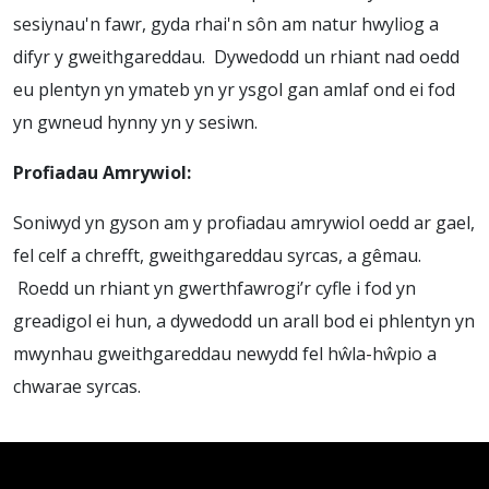
sesiynau'n fawr, gyda rhai'n sôn am natur hwyliog a
difyr y gweithgareddau. Dywedodd un rhiant nad oedd
eu plentyn yn ymateb yn yr ysgol gan amlaf ond ei fod
yn gwneud hynny yn y sesiwn.
Profiadau Amrywiol:
Soniwyd yn gyson am y profiadau amrywiol oedd ar gael,
fel celf a chrefft, gweithgareddau syrcas, a gêmau.
Roedd un rhiant yn gwerthfawrogi’r cyfle i fod yn
greadigol ei hun, a dywedodd un arall bod ei phlentyn yn
mwynhau gweithgareddau newydd fel hŵla-hŵpio a
chwarae syrcas.