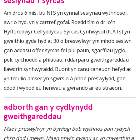
sesiynau'r syrcas
Am dros 6 mis, bu NFS yn cynnal sesiynau wythnosol,
awr o hyd, yn y cartref gofal. Roedd tîm o dri o'n
Hyfforddwyr Celfyddydau Syrcas Cynhwysol (ICATs) yn
gweithio gyda hyd at 30 o breswylwyr ym mhob sesiwn
gan addasu offer syrcas fel plu paun, sgarffiau jyglo,
peli, cylchoedd a phlatiau, i ddarparu gweithgareddau
llawdrin synhwyraidd. Buont yn canu caneuon hefyd ac
yn treulio amser yn sgwrsio â phob preswylydd, gan
ddod i wybod eu henwau a gwrando ar eu straeon.
adborth gan y cydlynydd
gweithgareddau
Mae’r preswylwyr yn bywiogi bob wythnos pan rydych
chi’n dod i mewn. Maen nhw’n gwenu ac yn chwerthin a