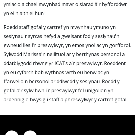
ymlacio a chael mwynhad mawr o siarad â'r hyfforddwr
yn ei hiaith ei hun!
Roedd staff gofal y cartref yn mwynhau ymuno yn
sesiynau'r syrcas hefyd a gwelsant fod y sesiynau'n
gwneud lles i'r preswylwyr, yn emosiynol ac yn gorfforol.
Sylwodd Marissa'n neilltuol ar y berthynas bersonol a
ddatblygodd rhwng yr ICATs a'r preswylwyr. Roeddent
yn eu cyfarch bob wythnos wrth eu henw ac yn
ffarwelio'n bersonol ar ddiwedd y sesiynau. Roedd y
gofal a'r sylw hwn i'r preswylwyr fel unigolion yn
arbennig o bwysig i staff a phreswylwyr y cartref gofal.