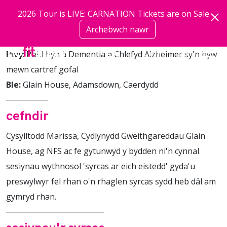
Neidio i'r prif gynnwys
2026 Tour is LIVE: CARNATION Tickets are on Sale
Archebwch nawr
mwy
Pwy
: Pobl hŷn â Dementia a Chlefyd Alzheimer sy'n byw
mewn cartref gofal
Ble:
Glain House, Adamsdown, Caerdydd
cefndir
Cysylltodd Marissa, Cydlynydd Gweithgareddau Glain
House, ag NFS ac fe gytunwyd y bydden ni'n cynnal
sesiynau wythnosol 'syrcas ar eich eistedd' gyda'u
preswylwyr fel rhan o'n rhaglen syrcas sydd heb dâl am
gymryd rhan.