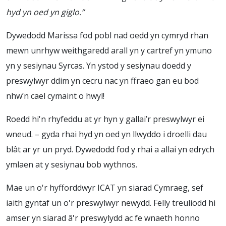
hyd yn oed yn giglo.”
Dywedodd Marissa fod pobl nad oedd yn cymryd rhan
mewn unrhyw weithgaredd arall yn y cartref yn ymuno
yn y sesiynau Syrcas. Yn ystod y sesiynau doedd y
preswylwyr ddim yn cecru nac yn ffraeo gan eu bod
nhw’n cael cymaint o hwyl!
Roedd hi'n rhyfeddu at yr hyn y gallai’r preswylwyr ei
wneud. – gyda rhai hyd yn oed yn llwyddo i droelli dau
blât ar yr un pryd. Dywedodd fod y rhai a allai yn edrych
ymlaen at y sesiynau bob wythnos.
Mae un o'r hyfforddwyr ICAT yn siarad Cymraeg, sef
iaith gyntaf un o'r preswylwyr newydd. Felly treuliodd hi
amser yn siarad â'r preswylydd ac fe wnaeth honno