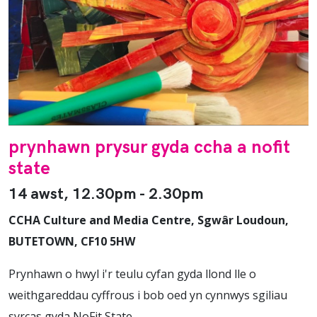
prynhawn prysur gyda ccha a nofit
state
14 awst, 12.30pm - 2.30pm
CCHA Culture and Media Centre, Sgwâr Loudoun,
BUTETOWN, CF10 5HW
Prynhawn o hwyl i'r teulu cyfan gyda llond lle o
weithgareddau cyffrous i bob oed yn cynnwys sgiliau
syrcas gyda NoFit State.