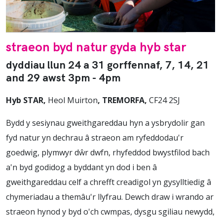
straeon byd natur gyda hyb star
dyddiau llun 24 a 31 gorffennaf, 7, 14, 21
and 29 awst 3pm - 4pm
Hyb STAR,
Heol Muirton
, TREMORFA,
CF24
2SJ
Bydd y sesiynau gweithgareddau hyn a ysbrydolir gan
fyd natur yn dechrau â straeon am ryfeddodau'r
goedwig, plymwyr dŵr dwfn, rhyfeddod bwystfilod bach
a'n byd godidog a byddant yn dod i ben â
gweithgareddau celf a chrefft creadigol yn gysylltiedig â
chymeriadau a themâu'r llyfrau. Dewch draw i wrando ar
straeon hynod y byd o'ch cwmpas, dysgu sgiliau newydd,