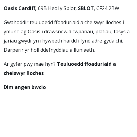
Oasis Cardiff,
69B Heol y Sblot,
SBLOT
, CF24 2BW
Gwahoddir teuluoedd ffoaduriaid a cheiswyr lloches i
ymuno ag Oasis i drawsnewid cwpanau, platiau, fasys a
jariau gwydr yn rhywbeth hardd i fynd adre gyda chi.
Darperir yr holl ddefnyddiau a lluniaeth.
Ar gyfer pwy mae hyn?
Teuluoedd
ffoaduriaid a
cheiswyr lloches
Dim angen bwcio