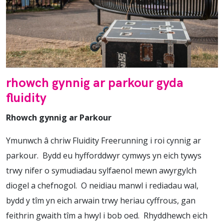
rhowch gynnig ar parkour gyda
fluidity
Rhowch gynnig ar Parkour
Ymunwch â chriw Fluidity Freerunning i roi cynnig ar
parkour. Bydd eu hyfforddwyr cymwys yn eich tywys
trwy nifer o symudiadau sylfaenol mewn awyrgylch
diogel a chefnogol. O neidiau manwl i rediadau wal,
bydd y tîm yn eich arwain trwy heriau cyffrous, gan
feithrin gwaith tîm a hwyl i bob oed. Rhyddhewch eich