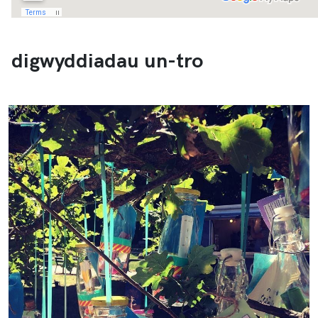
digwyddiadau un-tro