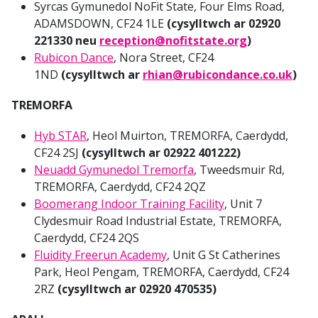
Syrcas Gymunedol NoFit State, Four Elms Road,
ADAMSDOWN, CF24 1LE
(cysylltwch ar 02920
221330 neu
reception@nofitstate.org
)
Rubicon Dance
, Nora Street, CF24
1ND
(cysylltwch ar
rhian@rubicondance.co.uk
)
TREMORFA
Hyb STAR
, Heol Muirton, TREMORFA, Caerdydd,
CF24 2SJ
(cysylltwch ar 02922 401222)
Neuadd Gymunedol Tremorfa
, Tweedsmuir Rd,
TREMORFA, Caerdydd, CF24 2QZ
Boomerang Indoor Training Facility
, Unit 7
Clydesmuir Road Industrial Estate, TREMORFA,
Caerdydd, CF24 2QS
Fluidity Freerun Academy
, Unit G St Catherines
Park, Heol Pengam, TREMORFA, Caerdydd, CF24
2RZ
(cysylltwch ar 02920 470535)