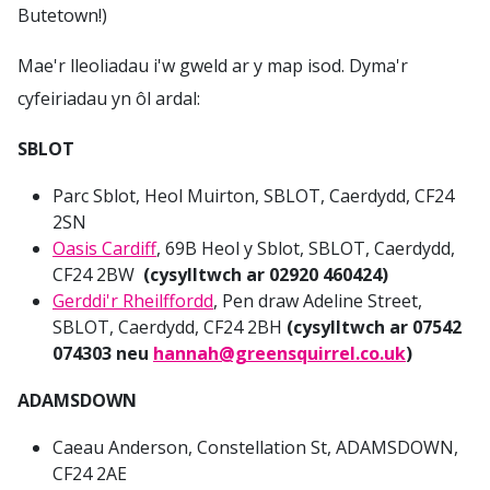
Butetown!)
Mae'r lleoliadau i'w gweld ar y map isod. Dyma'r
cyfeiriadau yn ôl ardal:
SBLOT
Parc Sblot, Heol Muirton, SBLOT, Caerdydd, CF24
2SN
Oasis Cardiff
, 69B Heol y Sblot, SBLOT, Caerdydd,
CF24 2BW
(cysylltwch ar 02920 460424)
Gerddi'r Rheilffordd
, Pen draw Adeline Street,
SBLOT, Caerdydd, CF24 2BH
(cysylltwch ar 07542
074303 neu
hannah@greensquirrel.co.uk
)
ADAMSDOWN
Caeau Anderson, Constellation St, ADAMSDOWN,
CF24 2AE