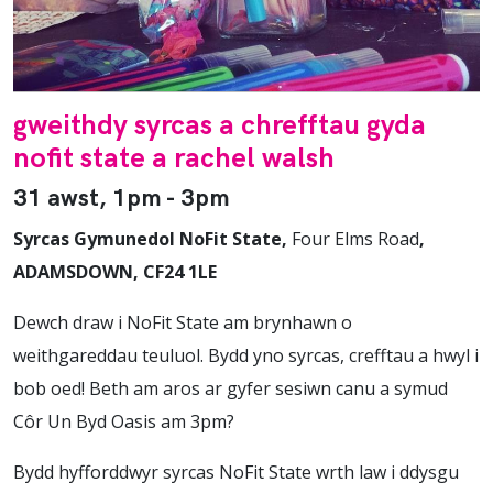
gweithdy syrcas a chrefftau gyda
nofit state a rachel walsh
31 awst, 1pm - 3pm
Syrcas Gymunedol NoFit State,
Four Elms Road
,
ADAMSDOWN, CF24 1LE
Dewch draw i NoFit State am brynhawn o
weithgareddau teuluol. Bydd yno syrcas, crefftau a hwyl i
bob oed! Beth am aros ar gyfer sesiwn canu a symud
Côr Un Byd Oasis am 3pm?
Bydd hyfforddwyr syrcas NoFit State wrth law i ddysgu