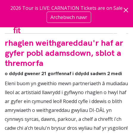
Neidio i'r prif gynnwys
2026 Tour is LIVE: CARNATION Tickets are on Sale
Archebwch nawr
mwy
rhaglen weithgareddau'r haf ar
gyfer pobl adamsdown, sblot a
thremorfa
o ddydd gwener 21 gorffennaf i ddydd sadwrn 2 medi
Eleni buom yn gweithio mewn partneriaeth â mudiadau
lleol ac artistiaid llawrydd i gyflwyno rhaglen o hwyl haf
ar gyfer ein cymuned leol! Roedd cyfle i ddewis o blith
amrywiaeth o weithgareddau gwyliau DI-DÂL yn
cynnwys syrcas, dawns, parkour, a chelf a chrefft i'ch
cadw chi a’ch teulu'n brysur dros wyliau haf yr ysgolion!