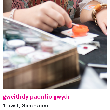
gweithdy paentio gwydr
1 awst, 3pm - 5pm