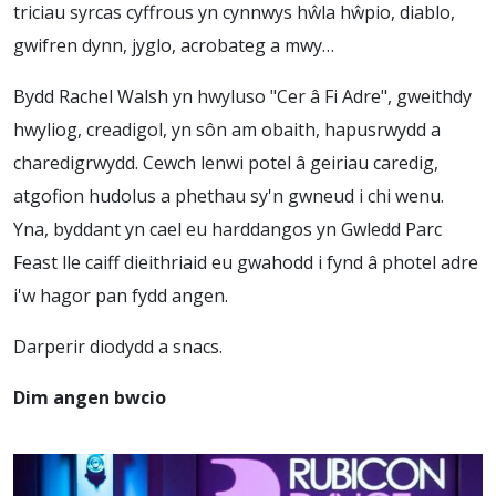
triciau syrcas cyffrous yn cynnwys hŵla hŵpio, diablo,
gwifren dynn, jyglo, acrobateg a mwy…
Bydd Rachel Walsh yn hwyluso "Cer â Fi Adre", gweithdy
hwyliog, creadigol, yn sôn am obaith, hapusrwydd a
charedigrwydd. Cewch lenwi potel â geiriau caredig,
atgofion hudolus a phethau sy'n gwneud i chi wenu.
Yna, byddant yn cael eu harddangos yn Gwledd Parc
Feast lle caiff dieithriaid eu gwahodd i fynd â photel adre
i'w hagor pan fydd angen.
Darperir diodydd a snacs.
Dim angen bwcio