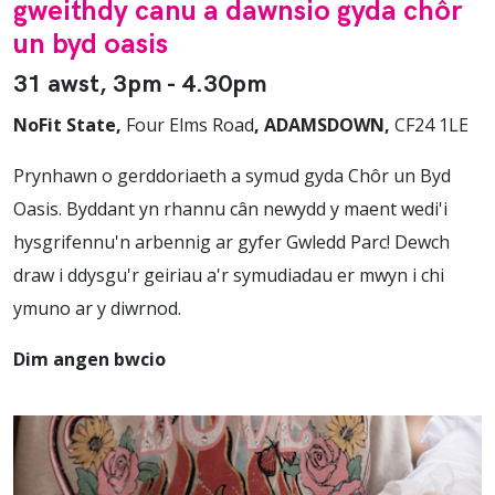
gweithdy canu a dawnsio gyda chôr
un byd oasis
31 awst, 3pm - 4.30pm
NoFit State,
Four
Elms
Road
, ADAMSDOWN,
CF24
1LE
Prynhawn o gerddoriaeth a symud gyda Chôr un Byd
Oasis. Byddant yn rhannu cân newydd y maent wedi'i
hysgrifennu'n arbennig ar gyfer Gwledd Parc! Dewch
draw i ddysgu'r geiriau a'r symudiadau er mwyn i chi
ymuno ar y diwrnod.
Dim angen bwcio