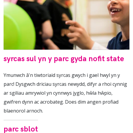
syrcas sul yn y parc gyda nofit state
Ymunwch â'n tiwtoriaid syrcas gwych i gael hwyl yn y
parc! Dysgwch driciau syrcas newydd, difyr a rhoi cynnig
ar sgiliau amrywiol yn cynnwys jyglo, hŵla hŵpio,
gwifren dynn ac acrobateg. Does dim angen profiad
blaenorol arnoch.
parc sblot