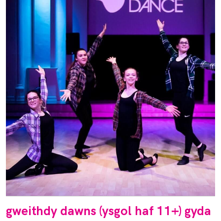
gweithdy dawns (ysgol haf 11+) gyda