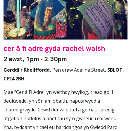
cer â fi adre gyda rachel walsh
2 awst, 1pm - 2.30pm
Gerddi'r Rheilffordd,
Pen draw Adeline Street
, SBLOT,
CF24 2BH
Mae "Cer â Fi Adre" yn weithdy hwyliog, creadigol i
deuluoedd, yn sôn am obaith, hapusrwydd a
charedigrwydd. Cewch lenwi potel â geiriau caredig,
atgofion hudolus a phethau sy'n gwneud i chi wenu.
Yna, byddant yn cael eu harddangos yn Gwledd Parc