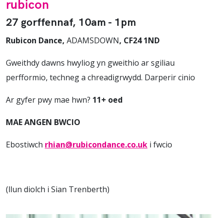
rubicon
27 gorffennaf, 10am - 1pm
Rubicon Dance,
ADAMSDOWN
, CF24 1ND
Gweithdy dawns hwyliog yn gweithio ar sgiliau
perfformio, techneg a chreadigrwydd. Darperir cinio
Ar gyfer pwy mae hwn?
11+ oed
MAE ANGEN BWCIO
Ebostiwch
rhian@rubicondance.co.uk
i fwcio
(llun diolch i Sian Trenberth)