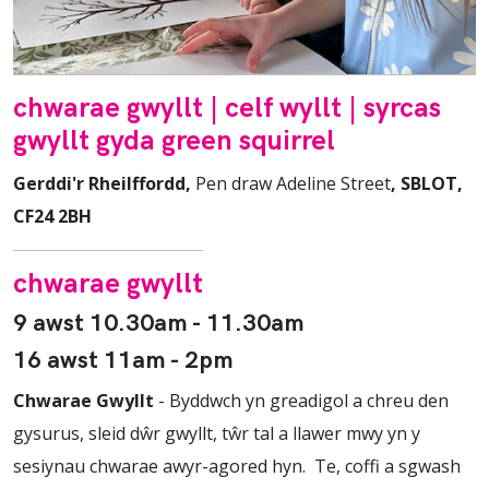
chwarae gwyllt | celf wyllt | syrcas
gwyllt gyda green squirrel
Gerddi'r Rheilffordd,
Pen draw Adeline Street
, SBLOT,
CF24 2BH
chwarae gwyllt
9 awst 10.30am - 11.30am
16 awst 11am - 2pm
Chwarae Gwyllt
- Byddwch yn greadigol a chreu den
gysurus, sleid dŵr gwyllt, tŵr tal a llawer mwy yn y
sesiynau chwarae awyr-agored hyn. Te, coffi a sgwash