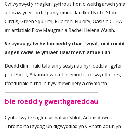
Cyflwynwyd y rhaglen gyffrous hon o weithgarwch yma
a thraw yn yr ardal gan y mudiadau lleol NoFit State
Circus, Green Squirrel, Rubicon, Fluidity, Oasis a CCHA
a’r artistiaid Flow Maugran a Rachel Helena Walsh.
Sesiynau galw heibio oedd y rhan fwyaf, ond roedd
angen cadw lle ymlaen llaw mewn ambell un.
Doedd dim rhaid talu am y sesiynau hyn oedd ar gyfer
pobl Sblot, Adamsdown a Thremorfa, ceiswyr lloches,
ffoaduriaid a rhai'n byw mewn llety â chymorth.
ble roedd y gweithgareddau
Cynhaliwyd rhaglen yr haf yn Sblot, Adamsdown a
Thremorfa (gydag un digwyddiad yn y Rhath ac un yn