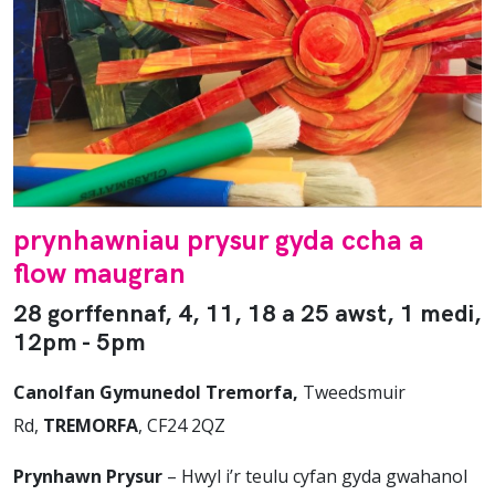
prynhawniau prysur gyda ccha a
flow maugran
28 gorffennaf, 4, 11, 18 a 25 awst, 1 medi,
12pm - 5pm
Canolfan Gymunedol Tremorfa,
Tweedsmuir
Rd,
TREMORFA
, CF24 2QZ
Prynhawn Prysur
– Hwyl i’r teulu cyfan gyda gwahanol