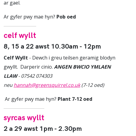
ar gael.
Ar gyfer pwy mae hyn?
Pob oed
celf wyllt
8, 15 a 22 awst 10.30am - 12pm
Celf Wyllt
- Dewch i greu teilsen geramig blodyn
gwyllt. Darperir cinio.
ANGEN BWCIO YMLAEN
LLAW
- 07542 074303
neu
hannah@greensquirrel.co.uk
(7-12 oed)
Ar gyfer pwy mae hyn?
Plant 7-12 oed
syrcas wyllt
2 a 29 awst 1pm - 2.30pm