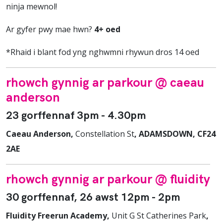
ninja mewnol!
Ar gyfer pwy mae hwn?
4+ oed
*Rhaid i blant fod yng nghwmni rhywun dros 14 oed
rhowch gynnig ar parkour @ caeau
anderson
23 gorffennaf 3pm - 4.30pm
Caeau Anderson,
Constellation St
, ADAMSDOWN, CF24
2AE
rhowch gynnig ar parkour @ fluidity
30 gorffennaf, 26 awst 12pm - 2pm
Fluidity Freerun Academy,
Unit G St Catherines Park
,