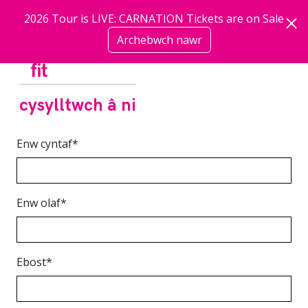
Neidio i'r prif gynnwys
2026 Tour is LIVE: CARNATION Tickets are on Sale
Archebwch nawr
mwy
cysylltwch â ni
Enw cyntaf
*
Enw olaf
*
Ebost
*