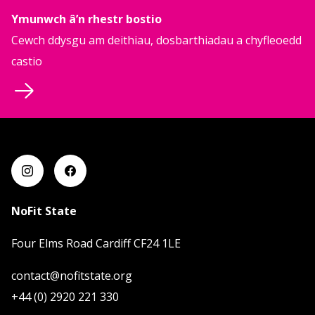
Ymunwch â’n rhestr bostio
Cewch ddysgu am deithiau, dosbarthiadau a chyfleoedd
castio
NoFit State
Four Elms Road Cardiff CF24 1LE
contact@nofitstate.org
+44 (0) 2920 221 330