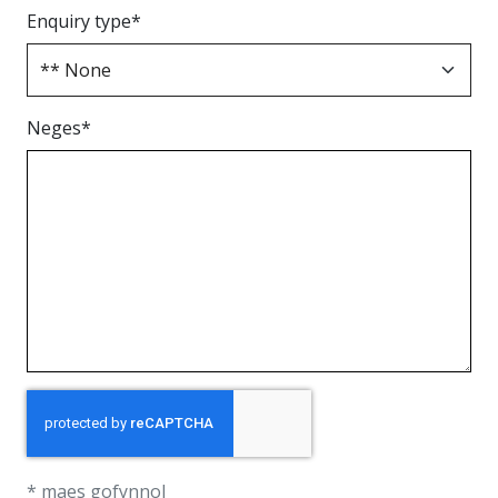
Enquiry type
*
Neges
*
* maes gofynnol